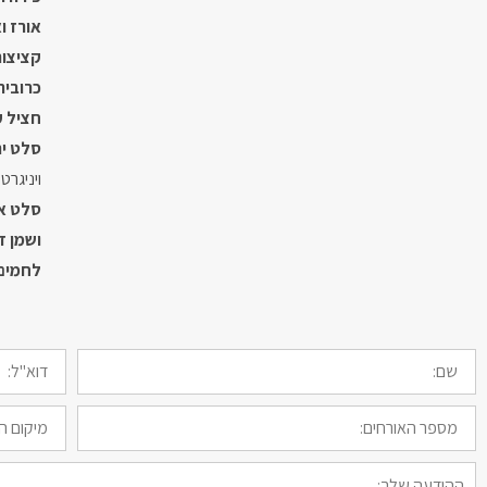
אורז ו
קציצו
כרובית
חציל ק
סלט י
ויניגרט
סלט אר
ושמן ז
לחמים 
שם:
דוא"ל:
מספר
מיקום
האורחים
וסוג
האירוע
ההודעה
שלך: