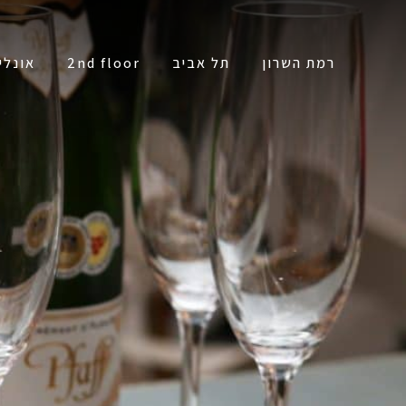
רמת השרון
תל אביב
2nd floor
אונליי