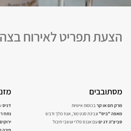
הצעת תפריט לאירוח בצהרי
מסתובבים
מזנו
מרק חם או קר
בכוסות אישיות
דניס
ע
מאפה "ביס"
וגבינת סנט מור, אגוז מלך ודבש
נתח ר
סביצ'ה דג ים
עם אננס סלרי ועשבי תיבול
ירוקים
פירה ת