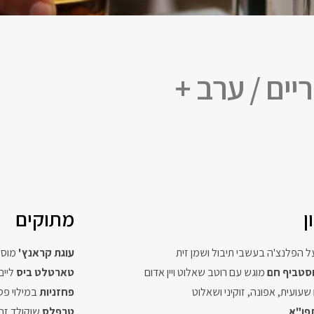
ים / ערב +
ן
מתוקים
ל הפלנצ'ה בעשבי תיבול ושמן זית
עוגת קראנץ'
מוס 
וסטביף חם
מוגש עם רוטב שאלוט ויין אדום
טארטלט ביס
ליים
שעועית, אפונה, זוקיני ושאלוט
פחזניות
במילוי פטי
פו"א
טרפלס
שוקולד זה