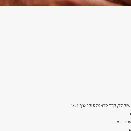
שוקולד, קרם טראפלס וקראנץ' נוגט
סייר וניל
ב