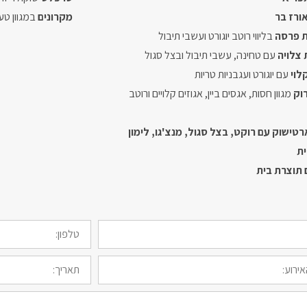
אורז בר
מקרונים
במגוון טע
ת פרסה
בליווי רוטב יוגורט ועשבי תיבול
 צלויה
עם טחינה, עשבי תיבול ובצל סגול
לוי
עם יוגורט ועגבניות טריות
רוק
מגוון חסות, אגסים ביין, אגוזים קלויים ורוטב
טישוק עם רוקט, בצל סגול, מנצ'גו, לימון
ית
תוצרת בית
טלפון:
תאריך