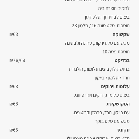
לחמים תוצרת בית
ביצים לבחירתך וסלט קטן
תוספות: סלט טונה 16 / סלמון 28
שקשוקה
₪68
מוגש עם סלט ירקות, טחינה וג'בטינה
תוספת פטה 10
בנדיקט
₪78/68
בריוש קלוי, ביצים עלומות, הולנדייז
תרד / סלמון / בייקון
עלומות וירוקים
₪68
ביצים עלומות, ירוקים ויוגורט יווני.
המקושקשת
₪68
עם בייקון, תרד, פרמזן וקרוטונים.
מוגש עם סלט בוקר
סקונס
₪66
סלט ביצים, אבוקדו וגבינת מונטניולו