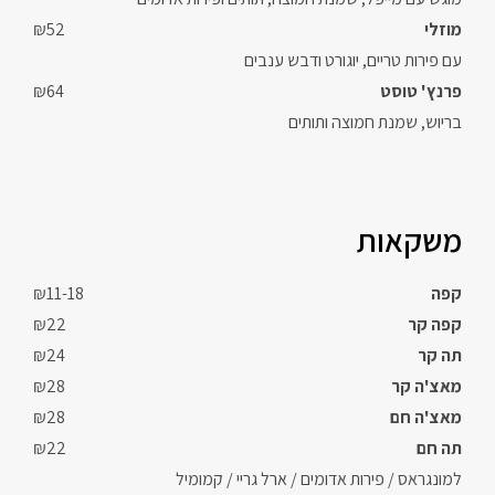
מוזלי
₪52
עם פירות טריים, יוגורט ודבש ענבים
פרנץ' טוסט
₪64
בריוש, שמנת חמוצה ותותים
משקאות
קפה
₪11-18
קפה קר
₪22
תה קר
₪24
מאצ'ה קר
₪28
מאצ'ה חם
₪28
תה חם
₪22
למונגראס / פירות אדומים / ארל גריי / קמומיל