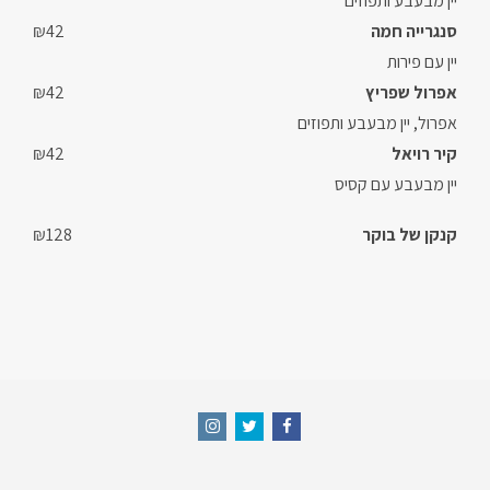
יין מבעבע ותפוזים
סנגרייה חמה
₪42
יין עם פירות
אפרול שפריץ
₪42
אפרול, יין מבעבע ותפוזים
קיר רויאל
₪42
יין מבעבע עם קסיס
קנקן של בוקר
₪128
Instagram
Twitter
Facebook