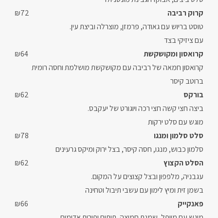
קרוק רביבה
₪72
טוסט בריוש עם גאודה, פרמזן, מוצרלה וביצת עין.
עם ציזיקי בצד
קרואסון ומקושקשת
₪64
קרואסון חמאה של רביבה עם מקושקשת מושלמת וחסה רומית
ברוטב קיסר
בורקס
₪62
ביצה חצי קשה חצי רכה ויוגורט של יעקבס.
מוגש עם סלט ירקות
סלט סלמון ומנגו
₪78
סלמון כבוש, מנגו, חסה קיסר, בצל ירוק ומיקס גרעינים
הסלט הקצוץ
₪62
עגבניה, מלפפון ובצל קצוצים על המקום.
בשמן זית ומיץ לימון עם עשבי תיבול וטחינה
פאנקייק
₪66
מוגש עם מייפל, שמנת חמוצה, תותים ופירות אדומים