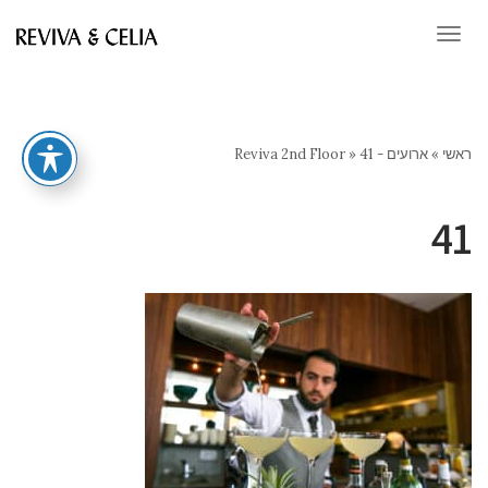
תפריט
ראשי
»
ארועים - Reviva 2nd Floor
41
»
41