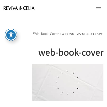
תפריט
ראשי
»
רביבה וסיליה - ספר חדש
»
Web-Book-Cover
web-book-cover